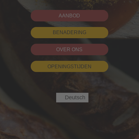
AANBOD
BENADERING
OVER ONS
OPENINGSTIJDEN
Deutsch