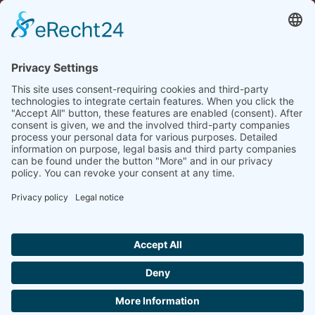
CONTACT: CURRYWURST
TEMPEL EIGENAAR BRITTA
HOFFMANN OSTERSTRASSE 19, 4
6397 BOCHHOLT
E-MAIL:
INFO@CURRYWURST-
TEMPEL.DE
TELEFOON: +49
170/3706006
AFDRUK
I
PRIVACY STATEMENT