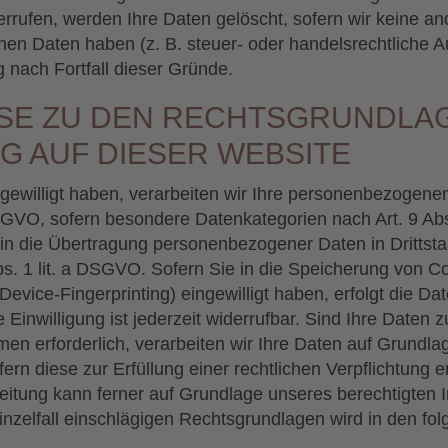
errufen, werden Ihre Daten gelöscht, sofern wir keine an
en Daten haben (z. B. steuer- oder handelsrechtliche A
g nach Fortfall dieser Gründe.
ISE ZU DEN RECHTSGRUNDLA
G AUF DIESER WEBSITE
ngewilligt haben, verarbeiten wir Ihre personenbezogene
a DSGVO, sofern besondere Datenkategorien nach Art. 9 A
g in die Übertragung personenbezogener Daten in Drittsta
. 1 lit. a DSGVO. Sofern Sie in die Speicherung von Coo
 Device-Fingerprinting) eingewilligt haben, erfolgt die Da
nwilligung ist jederzeit widerrufbar. Sind Ihre Daten zu
n erforderlich, verarbeiten wir Ihre Daten auf Grundlag
ern diese zur Erfüllung einer rechtlichen Verpflichtung e
itung kann ferner auf Grundlage unseres berechtigten Int
nzelfall einschlägigen Rechtsgrundlagen wird in den fo