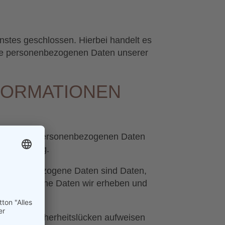
nstes geschlossen. Hierbei handelt es
 die personenbezogenen Daten unserer
NFORMATIONEN
andeln Ihre personenbezogenen Daten
tzerklärung.
Personenbezogene Daten sind Daten,
läutert, welche Daten wir erheben und
 E-Mail) Sicherheitslücken aufweisen