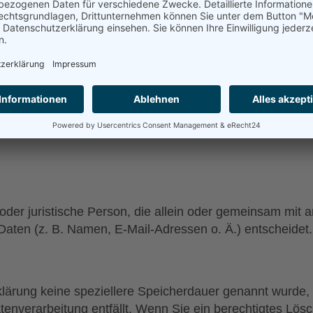
vor dem Zugriff durch Dritte ist nicht möglich.
NTWORTLICHEN STELLE
verarbeitung auf dieser Website ist:
he oder juristische Person, die allein oder gemeinsam mit
ten (z. B. Namen, E-Mail-Adressen o. Ä.) entscheidet.
klärung keine speziellere Speicherdauer genannt wurde
atenverarbeitung entfällt. Wenn Sie ein berechtigtes L