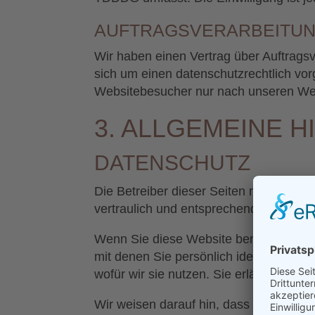
AUFTRAGSVERARBEITU
Wir haben einen Vertrag über Auftrags
sich um einen datenschutzrechtlich vo
Websitebesucher nur nach unseren Wei
3. ALLGEMEINE H
DATENSCHUTZ
Die Betreiber dieser Seiten nehmen de
vertraulich und entsprechend den gese
Wenn Sie diese Website benutzen, we
mit denen Sie persönlich identifiziert
wofür wir sie nutzen. Sie erläutert au
Wir weisen darauf hin, dass die Datenü