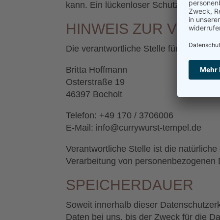
kann. Ein lückenloser Schutz der Daten 
HINWEIS ZUR VERA
Die verantwortliche Stelle für die Daten
Britta Hoffmann
Osterstraße 19
46397 Bocholt
Telefon: +49 170 / 3706006
E-Mail: info@currywurst-tempel.de
Verantwortliche Stelle ist die natürlic
Verarbeitung von personenbezogenen Da
SPEICHERDAUER
Soweit innerhalb dieser Datenschutzer
Daten bei uns, bis der Zweck für die D