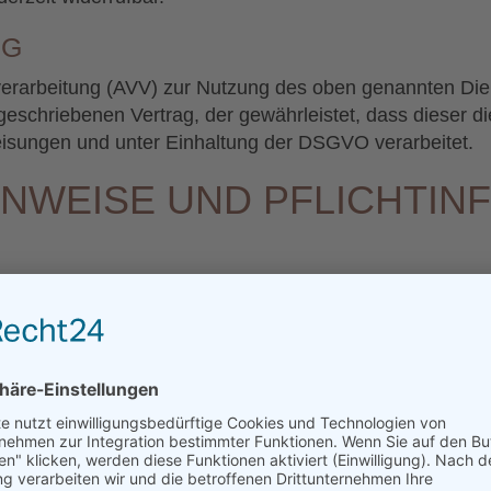
NG
verarbeitung (AVV) zur Nutzung des oben genannten Die
rgeschriebenen Vertrag, der gewährleistet, dass dieser
sungen und unter Einhaltung der DSGVO verarbeitet.
INWEISE UND PFLICHT­I
n Schutz Ihrer persönlichen Daten sehr ernst. Wir beh
tzlichen Datenschutzvorschriften sowie dieser Datenschu
rden verschiedene personenbezogene Daten erhoben. 
 werden können. Die vorliegende Datenschutzerklärung er
ch, wie und zu welchem Zweck das geschieht.
bertragung im Internet (z. B. bei der Kommunikation per